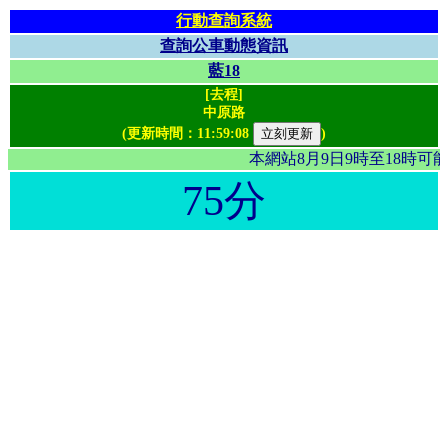
行動查詢系統
查詢公車動態資訊
藍18
[去程]
中原路
(更新時間：
11:59:08
)
本網站8月9日9時至18時
75分