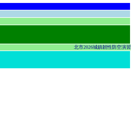
北市2026城鎮韌性防空演