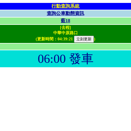
行動查詢系統
查詢公車動態資訊
藍18
[去程]
中華中原路口
(更新時間：
04:39:21
)
06:00 發車