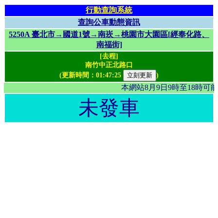
行動查詢系統
查詢公車動態資訊
5250A 臺北市→國道1號→南崁→桃園市大園區[經奉化路、
南福街]
[去程]
南竹中正北路口
(更新時間：
01:47:25
)
本網站8月9日9時至18時
未發車