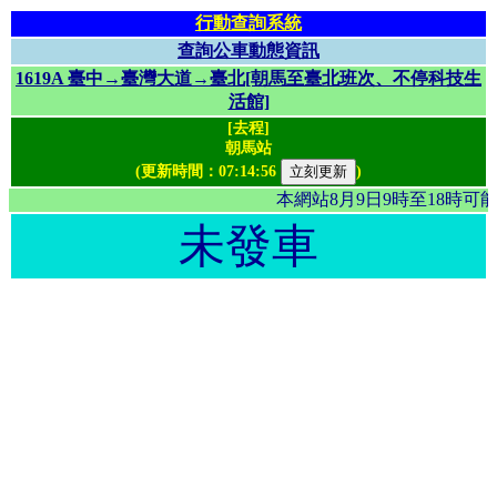
行動查詢系統
查詢公車動態資訊
1619A 臺中→臺灣大道→臺北[朝馬至臺北班次、不停科技生
活館]
[去程]
朝馬站
(更新時間：
07:14:56
)
本網站8月9日9時至18時
未發車