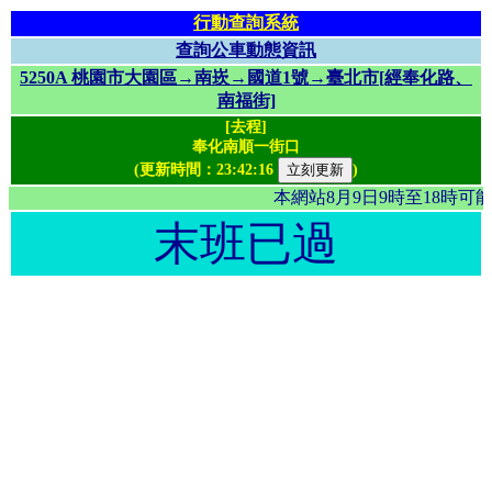
行動查詢系統
查詢公車動態資訊
5250A 桃園市大園區→南崁→國道1號→臺北市[經奉化路、
南福街]
[去程]
奉化南順一街口
(更新時間：
23:42:16
)
本網站8月9日9時至18時
末班已過