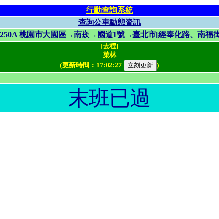
行動查詢系統
查詢公車動態資訊
5250A 桃園市大園區→南崁→國道1號→臺北市[經奉化路、南福街
[去程]
菓林
(更新時間：
17:02:27
)
末班已過