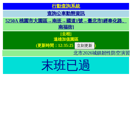
行動查詢系統
查詢公車動態資訊
5250A 桃園市大園區→南崁→國道1號→臺北市[經奉化路、
南福街]
[去程]
遠雄加值園區
(更新時間：
12:35:25
)
北市2026城鎮韌性防空演
末班已過