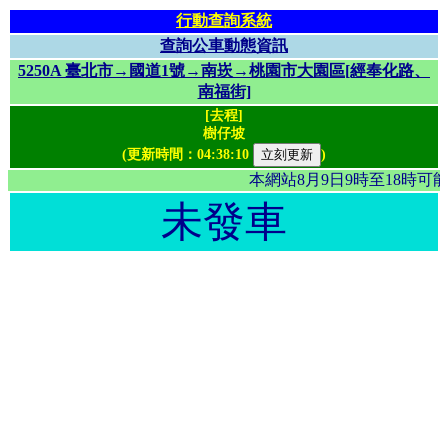
行動查詢系統
查詢公車動態資訊
5250A 臺北市→國道1號→南崁→桃園市大園區[經奉化路、
南福街]
[去程]
樹仔坡
(更新時間：
04:38:10
)
本網站8月9日9時至18時
未發車