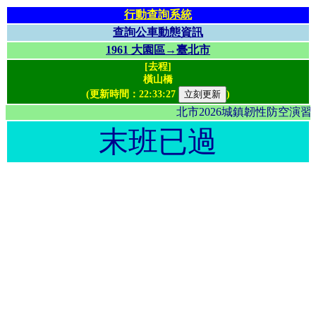
行動查詢系統
查詢公車動態資訊
1961 大園區→臺北市
[去程]
橫山橋
(更新時間：
22:33:27
)
北市2026城鎮韌性防空演
末班已過