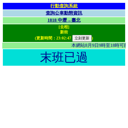
行動查詢系統
查詢公車動態資訊
1818 中壢→臺北
[去程]
新街
(更新時間：
23:02:47
)
本網站8月9日9時至18時
末班已過