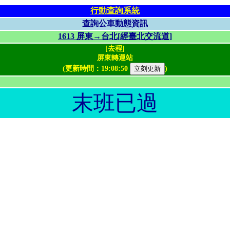
行動查詢系統
查詢公車動態資訊
1613 屏東→台北[經臺北交流道]
[去程]
屏東轉運站
(更新時間：
19:08:50
)
末班已過