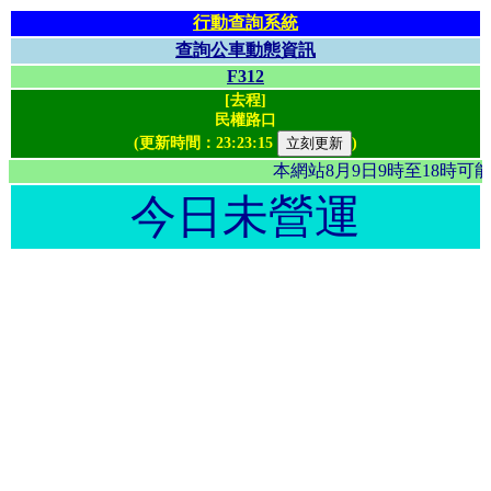
行動查詢系統
查詢公車動態資訊
F312
[去程]
民權路口
(更新時間：
23:23:15
)
本網站8月9日9時至18時
今日未營運