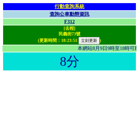
行動查詢系統
查詢公車動態資訊
F312
[去程]
民義街73號
(更新時間：
18:23:51
)
本網站8月9日9時至18時
8分