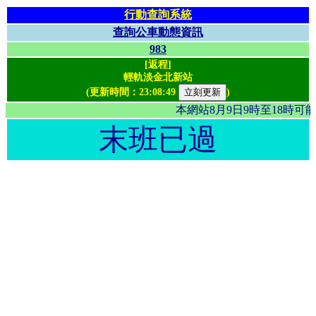
行動查詢系統
查詢公車動態資訊
983
[返程]
輕軌淡金北新站
(更新時間：
23:08:49
)
本網站8月9日9時至18時
末班已過