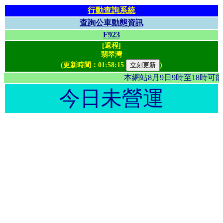
行動查詢系統
查詢公車動態資訊
F923
[返程]
翡翠灣
(更新時間：
01:58:15
)
本網站8月9日9時至18時
今日未營運