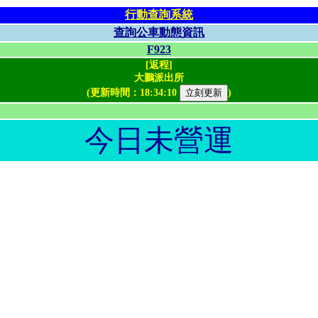
行動查詢系統
查詢公車動態資訊
F923
[返程]
大鵬派出所
(更新時間：
18:34:10
)
今日未營運