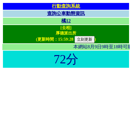
行動查詢系統
查詢公車動態資訊
橘12
[去程]
厚德派出所
(更新時間：
15:59:28
)
本網站8月9日9時至18時
72分