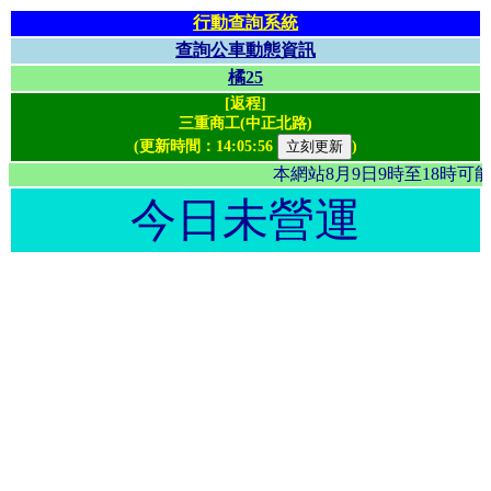
行動查詢系統
查詢公車動態資訊
橘25
[返程]
三重商工(中正北路)
(更新時間：
14:05:56
)
本網站8月9日9時至18時
今日未營運