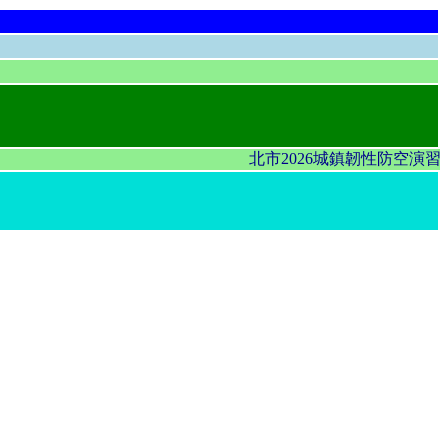
北市2026城鎮韌性防空演