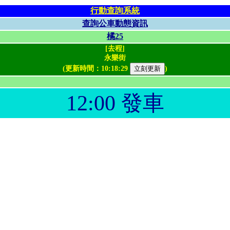
行動查詢系統
查詢公車動態資訊
橘25
[去程]
永樂街
(更新時間：
10:18:29
)
12:00 發車