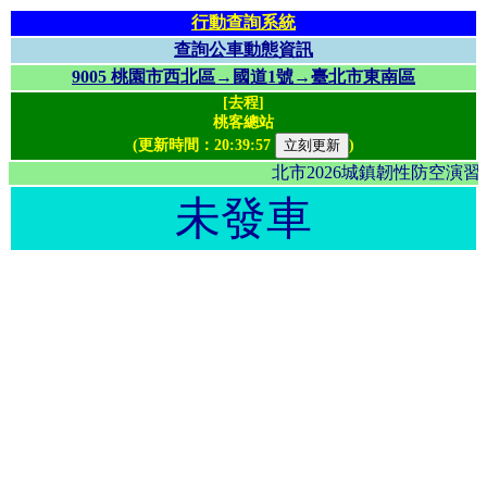
行動查詢系統
查詢公車動態資訊
9005 桃園市西北區→國道1號→臺北市東南區
[去程]
桃客總站
(更新時間：
20:39:57
)
北市2026城鎮韌性防空演
未發車