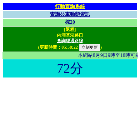
行動查詢系統
查詢公車動態資訊
棕20
[返程]
內湖基湖路口
查詢經過路線
(更新時間：
05:58:22
)
本網站8月9日9時至18時
72分