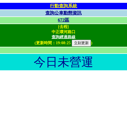
行動查詢系統
查詢公車動態資訊
672區
[去程]
中正環河路口
查詢經過路線
(更新時間：
19:08:25
)
今日未營運