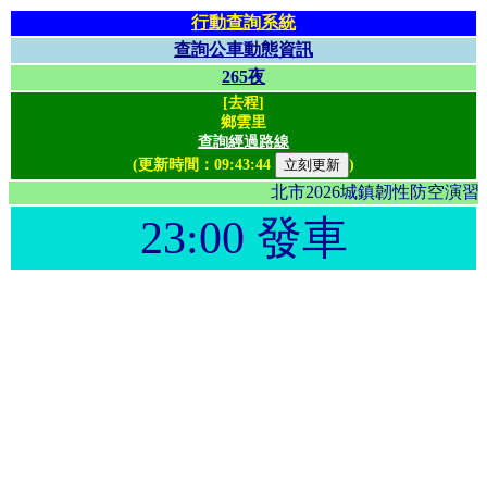
行動查詢系統
查詢公車動態資訊
265夜
[去程]
鄉雲里
查詢經過路線
(更新時間：
09:43:44
)
北市2026城鎮韌性防空演
23:00 發車