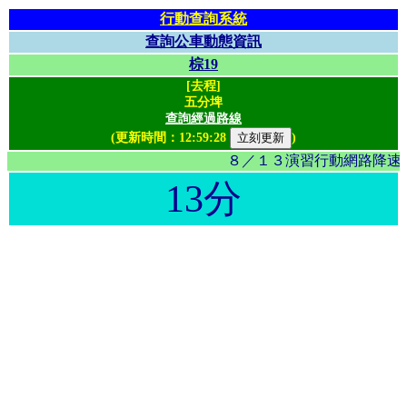
行動查詢系統
查詢公車動態資訊
棕19
[去程]
五分埤
查詢經過路線
(更新時間：
12:59:28
)
８／１３演習行動網路降速影
13分