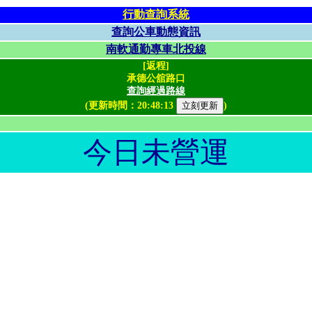
行動查詢系統
查詢公車動態資訊
南軟通勤專車北投線
[返程]
承德公舘路口
查詢經過路線
(更新時間：
20:48:13
)
今日未營運