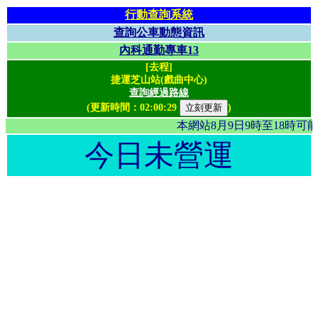
行動查詢系統
查詢公車動態資訊
內科通勤專車13
[去程]
捷運芝山站(戲曲中心)
查詢經過路線
(更新時間：
02:00:29
)
本網站8月9日9時至18時
今日未營運