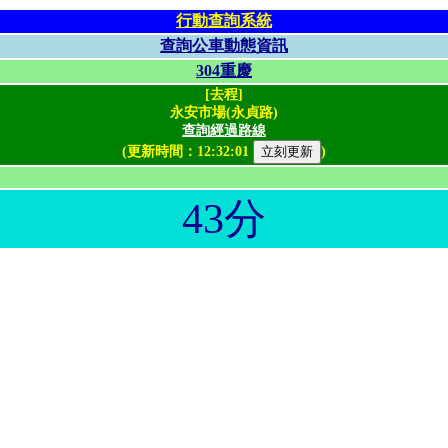
行動查詢系統
查詢公車動態資訊
304重慶
[去程]
永安市場(永貞路)
查詢經過路線
(更新時間：
12:32:01
)
43分