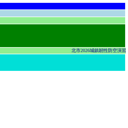
北市2026城鎮韌性防空演