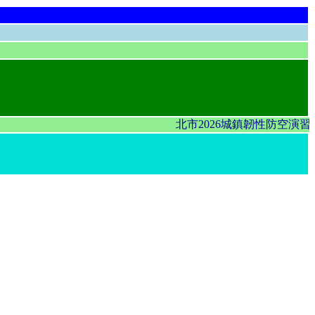
北市2026城鎮韌性防空演