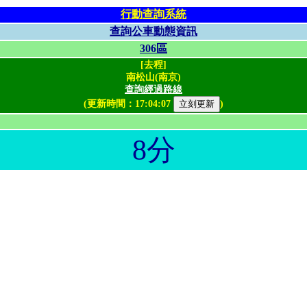
行動查詢系統
查詢公車動態資訊
306區
[去程]
南松山(南京)
查詢經過路線
(更新時間：
17:04:07
)
8分