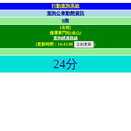
行動查詢系統
查詢公車動態資訊
0南
[去程]
捷運東門站(金山)
查詢經過路線
(更新時間：
14:43:08
)
24分