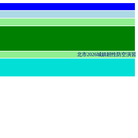
北市2026城鎮韌性防空演