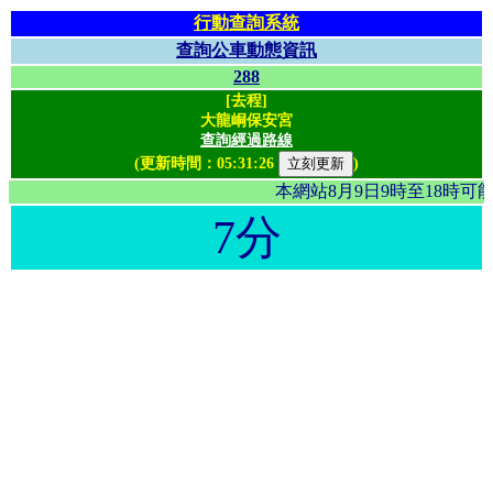
行動查詢系統
查詢公車動態資訊
288
[去程]
大龍峒保安宮
查詢經過路線
(更新時間：
05:31:26
)
本網站8月9日9時至18時
7分