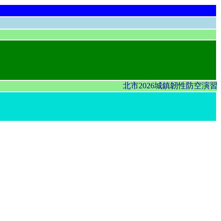
北市2026城鎮韌性防空演