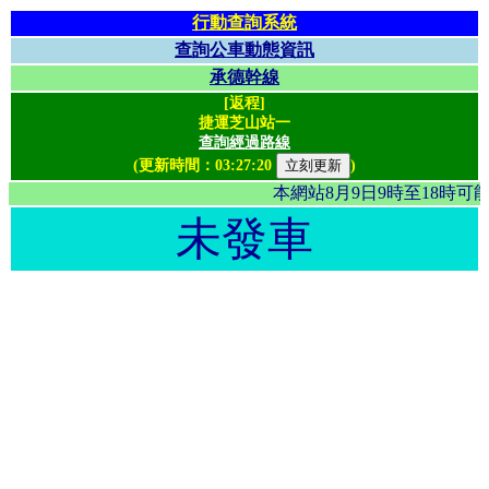
行動查詢系統
查詢公車動態資訊
承德幹線
[返程]
捷運芝山站一
查詢經過路線
(更新時間：
03:27:20
)
本網站8月9日9時至18時
未發車