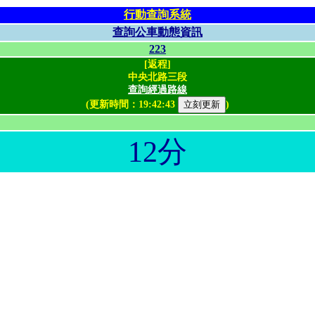
行動查詢系統
查詢公車動態資訊
223
[返程]
中央北路三段
查詢經過路線
(更新時間：
19:42:43
)
12分