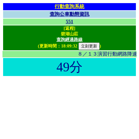
行動查詢系統
查詢公車動態資訊
551
[返程]
碧湖山莊
查詢經過路線
(更新時間：
18:09:32
)
８／１３演習行動網路降速影
49分