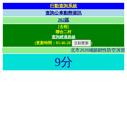
行動查詢系統
查詢公車動態資訊
262區
[去程]
聯合二村
查詢經過路線
(更新時間：
05:46:20
)
北市2026城鎮韌性防空演
9分