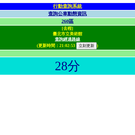
行動查詢系統
查詢公車動態資訊
260區
[去程]
臺北市立美術館
查詢經過路線
(更新時間：
21:02:53
)
28分