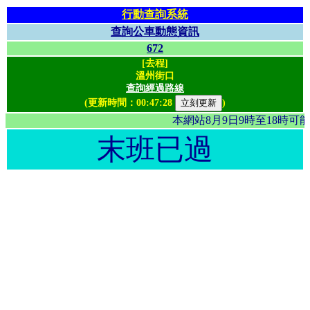
行動查詢系統
查詢公車動態資訊
672
[去程]
溫州街口
查詢經過路線
(更新時間：
00:47:28
)
本網站8月9日9時至18時
末班已過