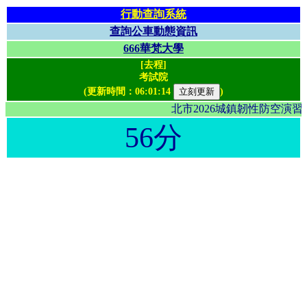
行動查詢系統
查詢公車動態資訊
666華梵大學
[去程]
考試院
(更新時間：
06:01:14
)
北市2026城鎮韌性防空演
56分