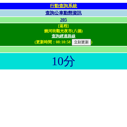
行動查詢系統
查詢公車動態資訊
205
[返程]
饒河街觀光夜市(八德)
查詢經過路線
(更新時間：
08:10:58
)
10分