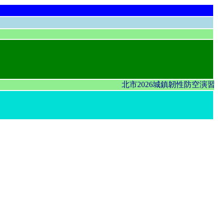
北市2026城鎮韌性防空演