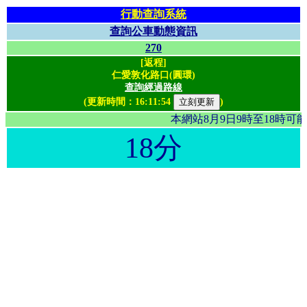
行動查詢系統
查詢公車動態資訊
270
[返程]
仁愛敦化路口(圓環)
查詢經過路線
(更新時間：
16:11:54
)
本網站8月9日9時至18時
18分