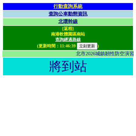
行動查詢系統
查詢公車動態資訊
北環幹線
[返程]
南港軟體園區南站
查詢經過路線
(更新時間：
11:46:39
)
北市2026城鎮韌性防空演
將到站