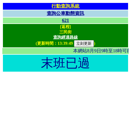
行動查詢系統
查詢公車動態資訊
621
[返程]
三民街
查詢經過路線
(更新時間：
13:39:49
)
本網站8月9日9時至18時
末班已過