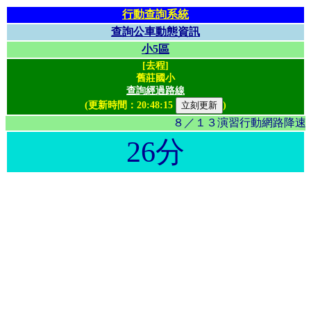
行動查詢系統
查詢公車動態資訊
小5區
[去程]
舊莊國小
查詢經過路線
(更新時間：
20:48:15
)
８／１３演習行動網路降速影
26分