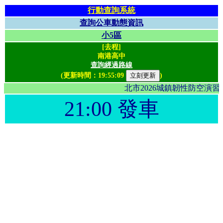
行動查詢系統
查詢公車動態資訊
小5區
[去程]
南港高中
查詢經過路線
(更新時間：
19:55:09
)
北市2026城鎮韌性防空演
21:00 發車