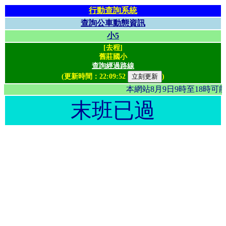
行動查詢系統
查詢公車動態資訊
小5
[去程]
舊莊國小
查詢經過路線
(更新時間：
22:09:52
)
本網站8月9日9時至18時
末班已過