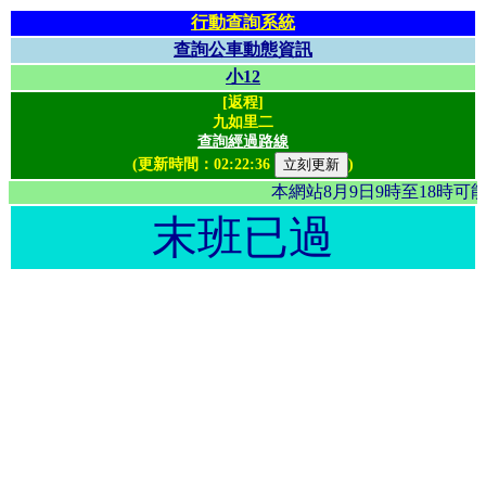
行動查詢系統
查詢公車動態資訊
小12
[返程]
九如里二
查詢經過路線
(更新時間：
02:22:36
)
本網站8月9日9時至18時
末班已過