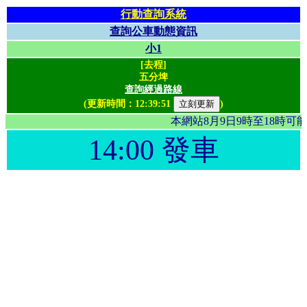
行動查詢系統
查詢公車動態資訊
小1
[去程]
五分埤
查詢經過路線
(更新時間：
12:39:51
)
本網站8月9日9時至18時
14:00 發車