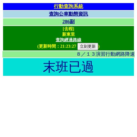
行動查詢系統
查詢公車動態資訊
286副
[去程]
新東里
查詢經過路線
(更新時間：
21:23:27
)
８／１３演習行動網路降速影
末班已過