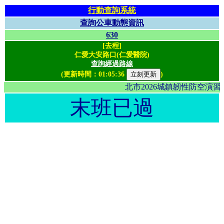
行動查詢系統
查詢公車動態資訊
630
[去程]
仁愛大安路口(仁愛醫院)
查詢經過路線
(更新時間：
01:05:36
)
北市2026城鎮韌性防空演
末班已過