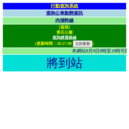
行動查詢系統
查詢公車動態資訊
內湖幹線
[返程]
黃石公廟
查詢經過路線
(更新時間：
20:27:09
)
本網站8月9日9時至18時
將到站